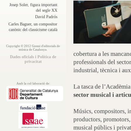
Josep Soler, figura important
del segle XX
David Padrós
Carles Baguer, un compositor
canònic del classicisme català
Copyright © 2012 Gremi d'editorials de
música de Catalunya.
cobertura a les mancan
Dades oficials i Política de
professionals del sector
privacitat
industrial, tècnica i aux
Amb la col·laboració de:
La tasca de l’Acadèmia 
sector musical i artic
Músics, compositors, in
productors, promotors, 
musical públics i privat