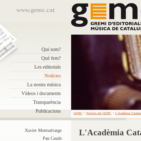
www.gemc.cat
Qui som?
Què fem?
Les editorials
Notícies
La nostra música
Vídeos i documents
Transparència
Publicacions
GEMC
>
Notícies del GEMC
>
L'Acadèmia Catalana
L'Acadèmia Cata
Xavier Montsalvatge
Pau Casals