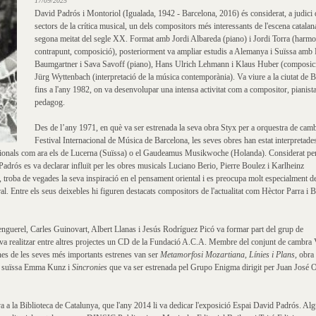
17/09/2025
David Padrós i Montoriol (Igualada, 1942 - Barcelona, 2016) és considerat, a judici 
sectors de la crítica musical, un dels compositors més interessants de l'escena catalan
segona meitat del segle XX. Format amb Jordi Albareda (piano) i Jordi Torra (harmo
contrapunt, composició), posteriorment va ampliar estudis a Alemanya i Suïssa amb 
Baumgartner i Sava Savoff (piano), Hans Ulrich Lehmann i Klaus Huber (composici
Jürg Wyttenbach (interpretació de la música contemporània). Va viure a la ciutat de B
fins a l'any 1982, on va desenvolupar una intensa activitat com a compositor, pianista
pedagog.
Des de l’any 1971, en què va ser estrenada la seva obra Styx per a orquestra de camb
Festival Internacional de Música de Barcelona, les seves obres han estat interpretade
acionals com ara els de Lucerna (Suïssa) o el Gaudeamus Musikwoche (Holanda). Considerat per
 Padrós es va declarar influït per les obres musicals Luciano Berio, Pierre Boulez i Karlheinz
troba de vegades la seva inspiració en el pensament oriental i es preocupa molt especialment de 
al. Entre els seus deixebles hi figuren destacats compositors de l'actualitat com Hèctor Parra i 
guerel, Carles Guinovart, Albert Llanas i Jesús Rodríguez Picó va formar part del grup de
va realitzar entre altres projectes un CD de la Fundació A.C.A. Membre del conjunt de cambra 
nes de les seves més importants estrenes van ser
Metamorfosi Mozartiana, Línies i Plans
, obra
ra suïssa Emma Kunz i
Sincronies
que va ser estrenada pel Grupo Enigma dirigit per Juan José O
 a la Biblioteca de Catalunya, que l'any 2014 li va dedicar l'exposició Espai David Padrós. Al