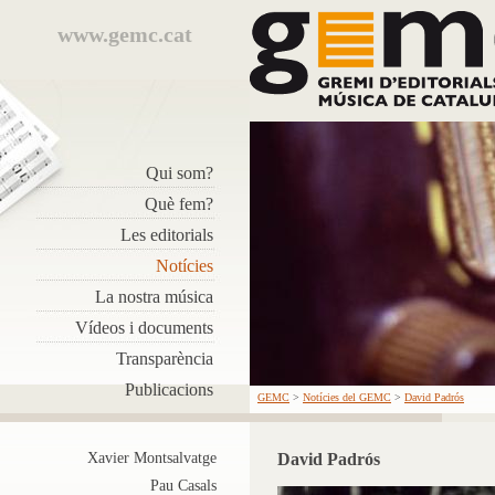
www.gemc.cat
Qui som?
Què fem?
Les editorials
Notícies
La nostra música
Vídeos i documents
Transparència
Publicacions
GEMC
>
Notícies del GEMC
>
David Padrós
Xavier Montsalvatge
David Padrós
Pau Casals