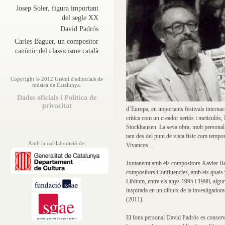
Josep Soler, figura important
del segle XX
David Padrós
Carles Baguer, un compositor
canònic del classicisme català
Copyright © 2012 Gremi d'editorials de
música de Catalunya.
Dades oficials i Política de
privacitat
d’Europa, en importants festivals intern
crítica com un creador seriós i meticulós,
Stockhausen. La seva obra, molt personal, 
tant des del punt de vista físic com tempor
Amb la col·laboració de:
Vivancos.
Juntanemt amb els compositors Xavier Ben
compositors Confluències, amb els quals 
Libitum, entre els anys 1995 i 1998, algu
inspirada en un dibuix de la investigado
(2011).
El fons personal David Padrós es conserva