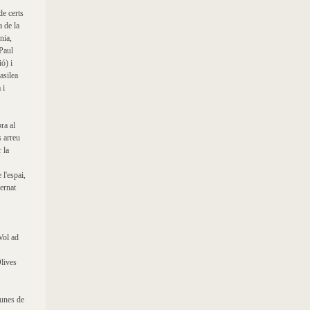
de certs
a de la
nia,
Paul
ó) i
asilea
 i
ra al
s arreu
 la
l'espai,
Bernat
Vol ad
lives
gunes de