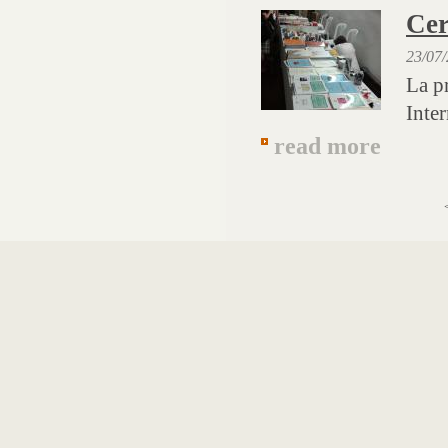
Cer
23/07
La p
Inte
read more