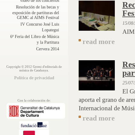
vídeo de los conciertos
Rec
Resolución de las becas y
Fes
exposición de partituras del
GEMC al AIMS Festival
15/08
IV Concurso José Luis
Lopategui
AIMS
6ª Feria del Libro de Música
read more
y la Partitura
Cervera 2014
Res
Copyright © 2012 Gremi d'editorials de
música de Catalunya.
par
Política de privacidad
25/07
El G
aporta el grano de ar
Con la colaboración de:
Internacional de Mús
read more