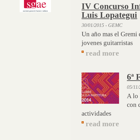
IV Concurso Inf
Luis Lopategui
30/01/2015 - GEMC
Un año mas el Gremi d
jovenes guitarristas
read more
6ª 
05/11
A lo 
con 
actividades
read more