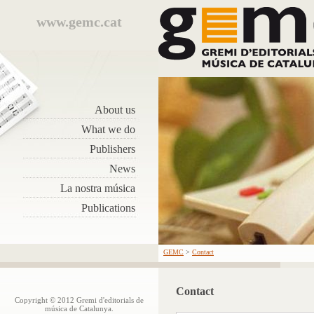
www.gemc.cat
About us
What we do
Publishers
News
La nostra música
Publications
GEMC
>
Contact
Contact
Copyright © 2012 Gremi d'editorials de
música de Catalunya.